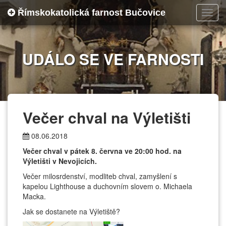
Římskokatolická farnost Bučovice
Toggl
navig
UDÁLO SE VE FARNOSTI
Večer chval na Výletišti
08.06.2018
Večer chval v pátek 8. června ve 20:00 hod. na
Výletišti v Nevojicích.
Večer milosrdenství, modliteb chval, zamyšlení s
kapelou Lighthouse a duchovním slovem o. Michaela
Macka.
Jak se dostanete na Výletiště?