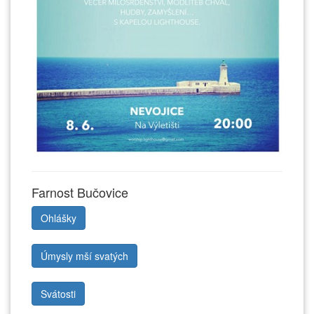
Farnost Bučovice
Ohlášky
Úmysly mší svatých
Svátosti