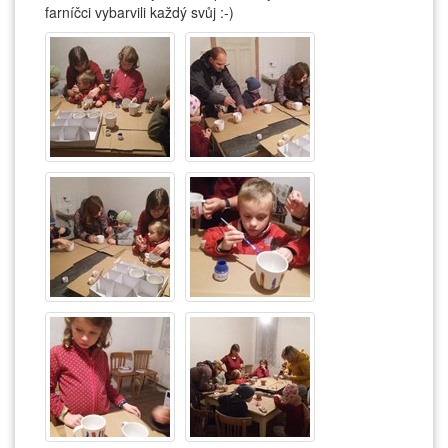
farníčci vybarvili každý svůj :-)