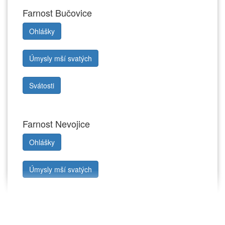
Farnost Bučovice
Ohlášky
Úmysly mší svatých
Svátosti
Farnost Nevojice
Ohlášky
Úmysly mší svatých