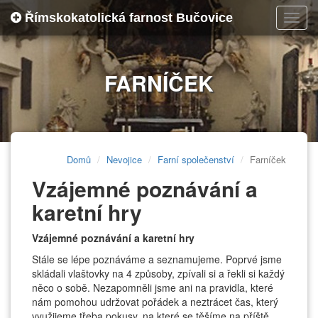
Římskokatolická farnost Bučovice
Toggl
navig
FARNÍČEK
Domů
Nevojice
Farní společenství
Farníček
Vzájemné poznávání a
karetní hry
Vzájemné poznávání a karetní hry
Stále se lépe poznáváme a seznamujeme. Poprvé jsme
skládali vlaštovky na 4 způsoby, zpívali si a řekli si každý
něco o sobě. Nezapomněli jsme ani na pravidla, které
nám pomohou udržovat pořádek a neztrácet čas, který
využijeme třeba pokusy, na které se těšíme na příště.