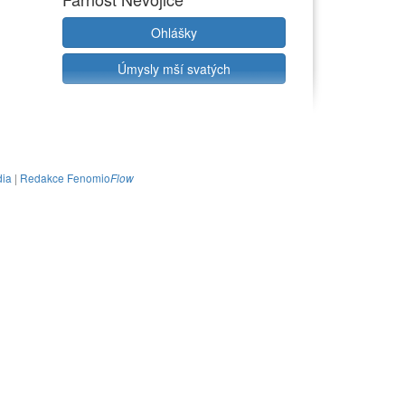
Ohlášky
Úmysly mší svatých
ia
|
Redakce Fenomio
Flow