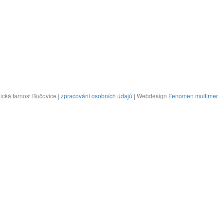
cká farnost Bučovice |
zpracování osobních údajů
| Webdesign
Fenomen multimed