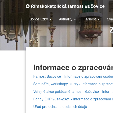
Římskokatolická farnost Bučovice
Bohoslužby
Aktuality
Farnost
Svá
Informace o zpracová
Farnost Bučovice - Informace o zpracování osobn
Semináře, workshopy, kurzy - Informace o zpraco
Veřejné akce pořádané farností Bučovice - Infor
Fondy EHP 2014-2021 - Informace o zpracování 
Úřad pro ochranu osobních údajů