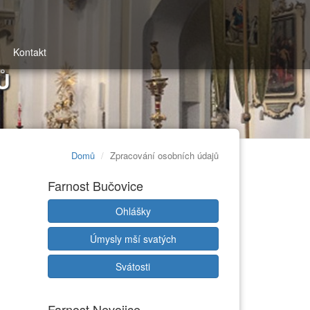
Kontakt
Ů
Domů
Zpracování osobních údajů
Farnost Bučovice
Ohlášky
Úmysly mší svatých
Svátosti
Farnost Nevojice