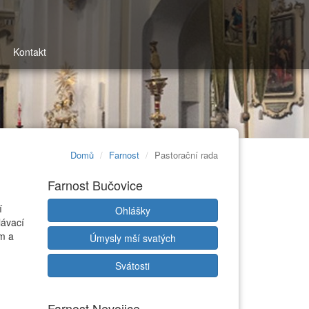
Kontakt
Domů
Farnost
Pastorační rada
Farnost Bučovice
í
Ohlášky
lávací
em a
Úmysly mší svatých
Svátosti
Farnost Nevojice