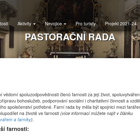
tosti
Aktivity
Nevojice
Pro turisty
Projekt 2021-24
PASTORAČNÍ RADA
í vědomí spoluzodpovědnosti členů farnosti za její život, spoluvytvářen
řípravu bohoslužeb, podporování sociální i charitativní činnosti a vzdě
ského společenství potřebné. Farní rada by měla být spojnicí mezi farář
olupodílet na životě ve farnosti
(více informací můžete najít v článku
arářem a farníky
).
í farnosti: