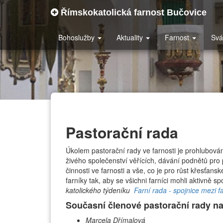
Římskokatolická farnost Bučovice
Bohoslužby
Aktuality
Farnost
Svá
Pastorační rada
Úkolem pastorační rady ve farnosti je prohlubován
živého společenství věřících, dávání podnětů pro p
činnosti ve farnosti a vše, co je pro růst křesťan
farníky tak, aby se všichni farníci mohli aktivně sp
katolického týdeníku
Farní rada - spojnice mezi f
Současní členové pastorační rady naš
Marcela Dřímalová