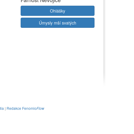
Ohlášky
Úmysly mší svatých
ia
|
Redakce Fenomio
Flow