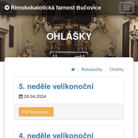
Římskokatolická farnost Bučovice
Toggl
navig
OHLÁŠKY
Bohoslužby
Ohlášky
5. neděle velikonoční
28.04.2024
PDF ke stažení...
4. neděle velikonoční