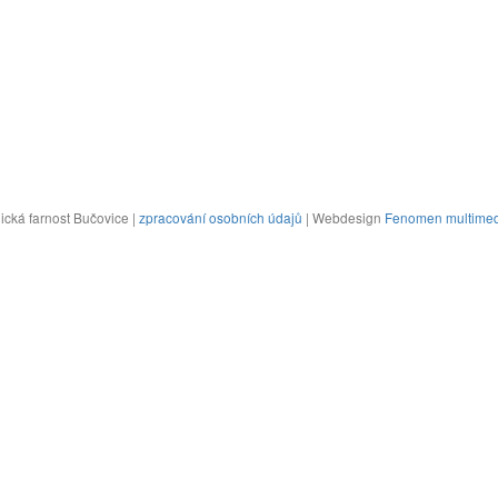
cká farnost Bučovice |
zpracování osobních údajů
| Webdesign
Fenomen multimed