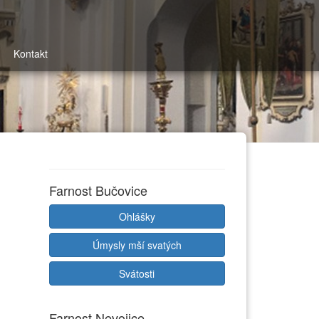
Kontakt
Farnost Bučovice
Ohlášky
Úmysly mší svatých
Svátosti
Farnost Nevojice