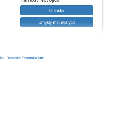
Ohlášky
Úmysly mší svatých
ia
|
Redakce Fenomio
Flow