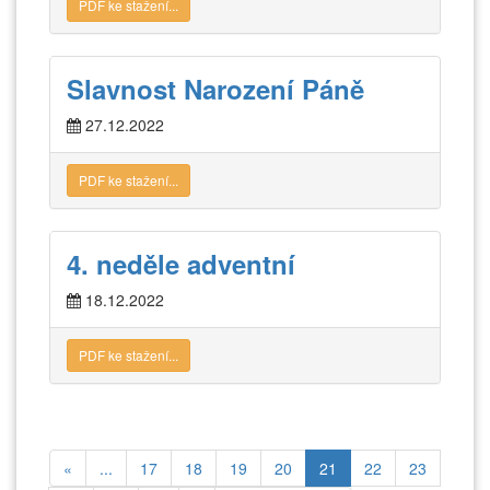
PDF ke stažení...
Slavnost Narození Páně
27.12.2022
PDF ke stažení...
4. neděle adventní
18.12.2022
PDF ke stažení...
«
...
17
18
19
20
21
22
23