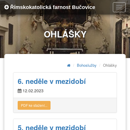
Římskokatolická farnost Bučovice
Toggl
navig
OHLÁŠKY
Bohoslužby
Ohlášky
6. neděle v mezidobí
12.02.2023
PDF ke stažení...
5. neděle v mezidobí