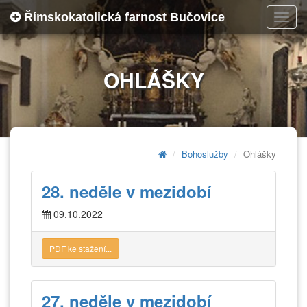
Římskokatolická farnost Bučovice
Toggl
navig
OHLÁŠKY
Bohoslužby
Ohlášky
28. neděle v mezidobí
09.10.2022
PDF ke stažení...
27. neděle v mezidobí