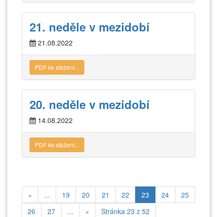
21. neděle v mezidobí
21.08.2022
PDF ke stažení...
20. neděle v mezidobí
14.08.2022
PDF ke stažení...
«
...
19
20
21
22
23
24
25
26
27
...
»
Stránka 23 z 52